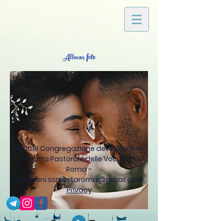
Album foto
© 2019 Congregazione delle Suore di
S. Marta
Pastorale delle Vocazioni
Roma -
vocazioni.ssmartaroma@gmail.com
Privacy